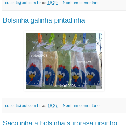
cuticuti@uol.com.br
às
19:29
Nenhum comentário:
Bolsinha galinha pintadinha
cuticuti@uol.com.br
às
19:27
Nenhum comentário:
Sacolinha e bolsinha surpresa ursinho