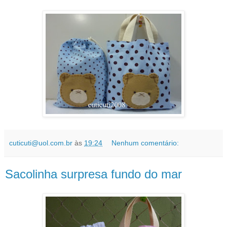
cuticuti@uol.com.br
às
19:24
Nenhum comentário:
Sacolinha surpresa fundo do mar