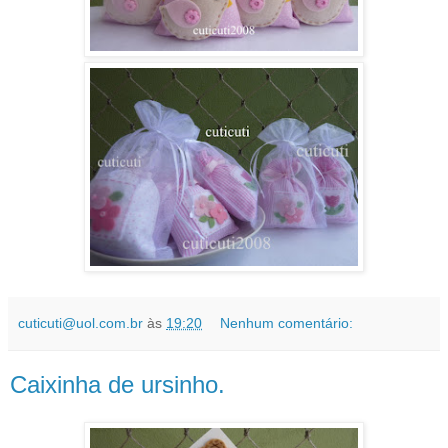
cuticuti@uol.com.br
às
19:20
Nenhum comentário:
Caixinha de ursinho.