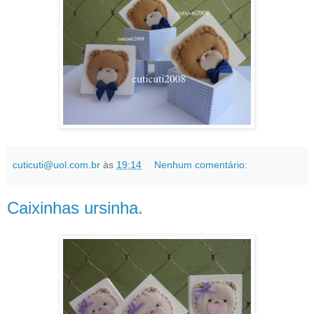
cuticuti@uol.com.br
às
19:14
Nenhum comentário:
Caixinhas ursinha.