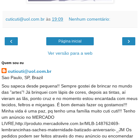
cuticuti@uol.com.br
às
19:09
Nenhum comentário:
‹
›
Página inicial
Ver versão para a web
Quem sou eu
cuticuti@uol.com.br
Sao Paulo, SP, Brazil
Sou sapeca desde pequena!! Sempre gostei de brincar no mundo
das "artes"! Já brinquei com lápis de cores, depois as tintas, aí
vieram as lãs, ponto cruz e no momento estou encantada com meus
tecidos, feltros e miçangas. É bom demais fazer oq gostamos!!!
Minha vida é uma paz, pq tenho uma família muito cuti cuti!!! Tenho
um anúncio no MERCADO
LIVRE,http://produto.mercadolivre.com.br/MLB-148762469-
lembrancinhas-saches-maternidade-batizado-aniversario-_JM Os
pedidos podem ser feitos através do meu anúncio ou encomendar