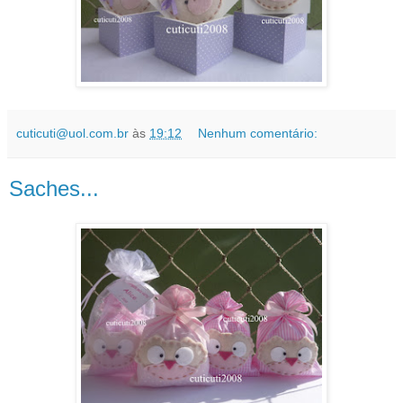
cuticuti@uol.com.br
às
19:12
Nenhum comentário:
Saches...