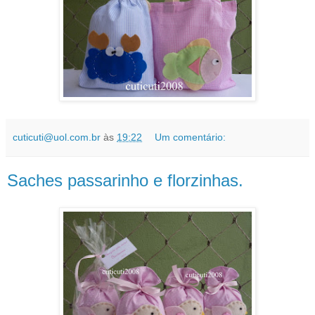
cuticuti@uol.com.br
às
19:22
Um comentário:
Saches passarinho e florzinhas.